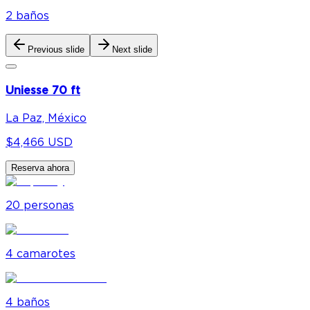
2
baño
s
Previous slide
Next slide
Uniesse 70 ft
La Paz, México
$4,466 USD
Reserva ahora
20
personas
4
camarote
s
4
baño
s