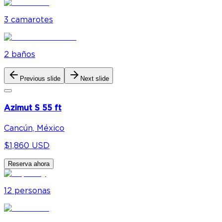
3
camarote
s
2
baño
s
Previous slide
Next slide
Azimut S 55 ft
Cancún, México
$1,860 USD
Reserva ahora
12
personas