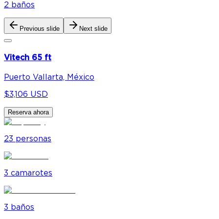
2
baño
s
Previous slide
Next slide
Vitech 65 ft
Puerto Vallarta, México
$3,106 USD
Reserva ahora
23
personas
3
camarote
s
3
baño
s