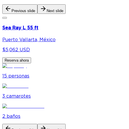
Previous slide
Next slide
Sea Ray L 55 ft
Puerto Vallarta, México
$5,062 USD
Reserva ahora
15
personas
3
camarote
s
2
baño
s