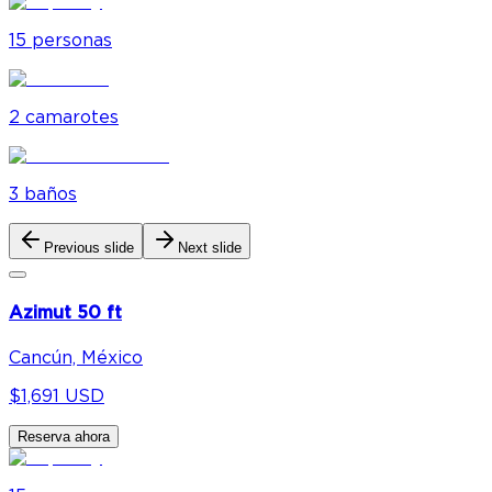
15
personas
2
camarote
s
3
baño
s
Previous slide
Next slide
Azimut 50 ft
Cancún, México
$1,691 USD
Reserva ahora