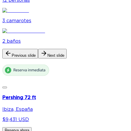
12
personas
3
camarote
s
2
baño
s
Previous slide
Next slide
Pershing 72 ft
Ibiza, España
$9,431 USD
Reserva ahora