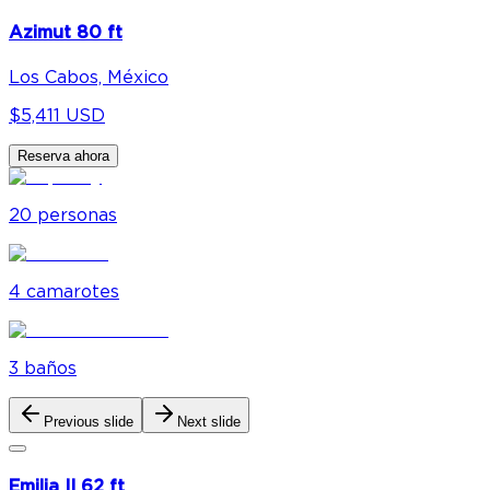
Azimut 80 ft
Los Cabos, México
$5,411 USD
Reserva ahora
20
personas
4
camarote
s
3
baño
s
Previous slide
Next slide
Emilia II 62 ft