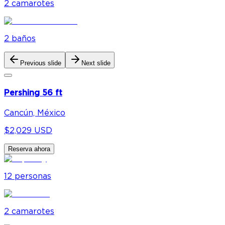
2
camarote
s
2
baño
s
Previous slide
Next slide
Pershing 56 ft
Cancún, México
$2,029 USD
Reserva ahora
12
personas
2
camarote
s