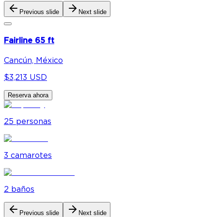
Previous slide
Next slide
Fairline 65 ft
Cancún, México
$3,213 USD
Reserva ahora
25
personas
3
camarote
s
2
baño
s
Previous slide
Next slide