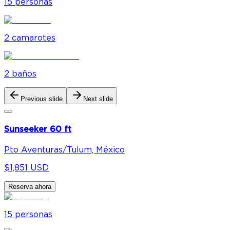
15
personas
2
camarote
s
2
baño
s
Previous slide
Next slide
Sunseeker 60 ft
Pto Aventuras/Tulum, México
$1,851 USD
Reserva ahora
15
personas