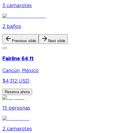
3
camarote
s
2
baño
s
Previous slide
Next slide
Fairline 64 ft
Cancún, México
$4,312 USD
Reserva ahora
15
personas
2
camarote
s