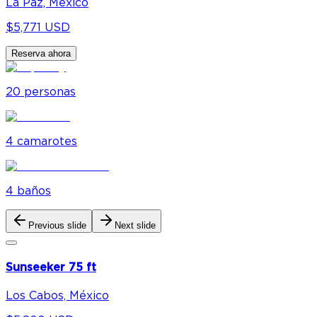
La Paz, México
$5,771 USD
Reserva ahora
20
personas
4
camarote
s
4
baño
s
Previous slide
Next slide
Sunseeker 75 ft
Los Cabos, México